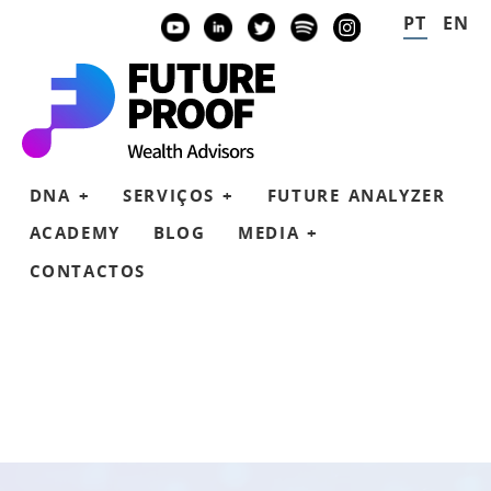
PT
EN
YOUTUBE
LINKEDIN
TWITTER
SPOTIFY
INSTAGRAM
DNA +
SERVIÇOS +
FUTURE ANALYZER
ACADEMY
BLOG
MEDIA +
CONTACTOS
ABORDAGEM
COACHING FINANCEIRO
LER
VER
INVESTIMENTO SUSTENTÁVEL
FUTURE PROOF TALKS
CONSULTORIA
PRODUTOS FINANCEIROS
PLANEAR
CFA INSTITUTE
SEGURO DE VIDA
PARCERIAS
EQUIPA