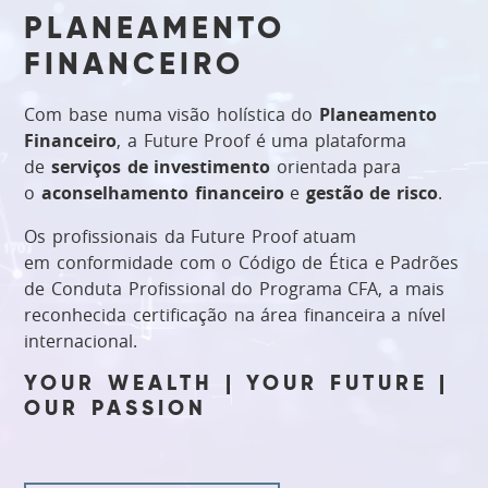
HOME
PLANEAMENTO
-
FINANCEIRO
FUTURE
Com base numa visão holística do
Planeamento
Financeiro
, a Future Proof é uma plataforma
PROOF
de
serviços de investimento
orientada para
o
aconselhamento financeiro
e
gestão de risco
.
|
Os profissionais da Future Proof atuam
WEALTH
em conformidade com o Código de Ética e Padrões
ADVISORS
de Conduta Profissional do Programa CFA, a mais
reconhecida certificação na área financeira a nível
internacional.
YOUR WEALTH | YOUR FUTURE |
OUR PASSION