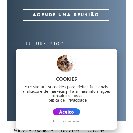
AGENDE UMA REUNIÃO
FUTURE PROOF
DNA
SERVIÇOS
FUTURE ANALYZER
ACADEMY
COOKIES
BLOG
Este site utiliza cookies para efeitos funcionais,
analíticos e de marketing. Para mais informações
MEDIA
consulte a nossa
Política de Privacidade
CONTACTOS
Aceito
Apenas essenciais
Política de Privacidade
Disclaimer
Glossário