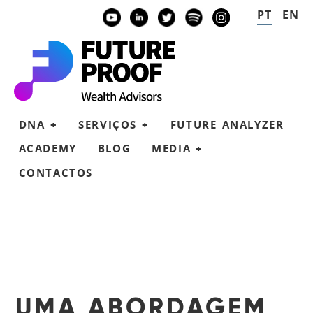
PT
EN
YOUTUBE
LINKEDIN
TWITTER
SPOTIFY
INSTAGRAM
DNA +
SERVIÇOS +
FUTURE ANALYZER
ACADEMY
BLOG
MEDIA +
CONTACTOS
ABORDAGEM
COACHING FINANCEIRO
LER
VER
INVESTIMENTO SUSTENTÁVEL
FUTURE PROOF TALKS
CONSULTORIA
PRODUTOS FINANCEIROS
PLANEAR
CFA INSTITUTE
SEGURO DE VIDA
PARCERIAS
EQUIPA
UMA ABORDAGEM